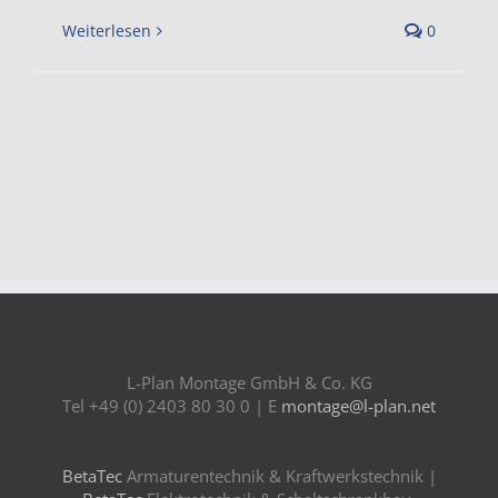
Weiterlesen
0
L-Plan Montage GmbH & Co. KG
Tel +49 (0) 2403 80 30 0 | E
montage@l-plan.net
BetaTec
Armaturentechnik & Kraftwerkstechnik |