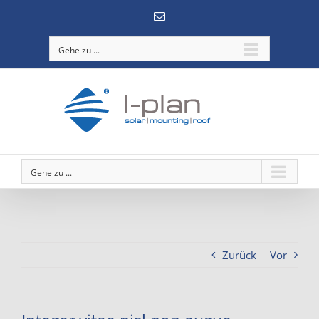
Zum
E-
Inhalt
Mail
springen
Gehe zu ...
Gehe zu ...
Zurück
Vor