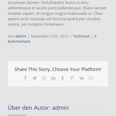
accumsan laoreet. Sed pharetra lectus in arcu
pellentesque et iaculis justo pellentesque. Etiam laoreet
sodales sapien, id congue magna malesuada ut. Class
aptent taciti sociosqu ad litora torquent per conubia
nostra, per inceptos himenaeos.
Von
admin
|
November 27th, 2012
|
Technical
|
0
Kommentare
Share This Story, Choose Your Platform!
Facebook
Twitter
Reddit
LinkedIn
Tumblr
Pinterest
Vk
E-
Mail
Über den Autor:
admin