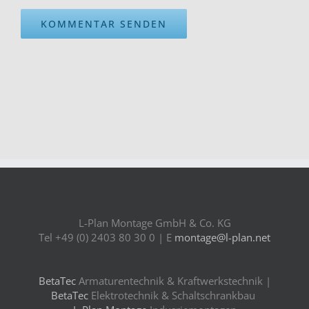
L-Plan Montage GmbH & Co. KG
Tel +49 (0) 2403 80 30 0 | E
montage@l-plan.net
BetaTec
Armaturentechnik & Kraftwerkstechnik |
BetaTec
Elektrotechnik & Schaltschrankbau